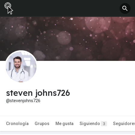
steven johns726
@stevenjohns726
Cronología
Grupos
Me gusta
Siguiendo
Seguidore
3