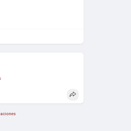
s
caciones