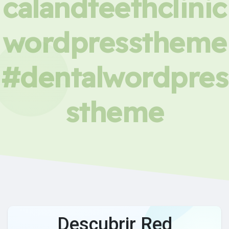
calandteethclinic
wordpresstheme
#dentalwordpres
stheme
Descubrir Red