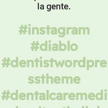
la gente.
#instagram
#diablo
#dentistwordpre
sstheme
#dentalcaremedi