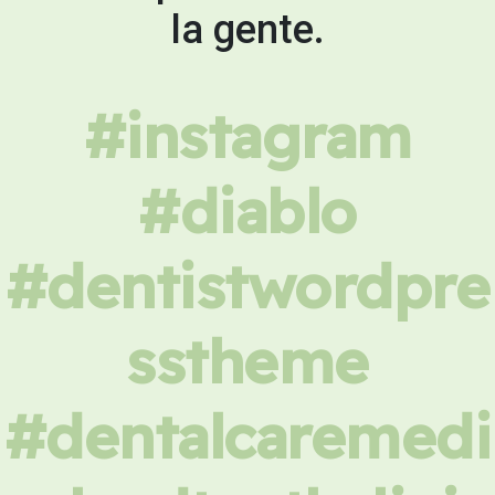
la gente.
#instagram
#diablo
#dentistwordpre
sstheme
#dentalcaremedi