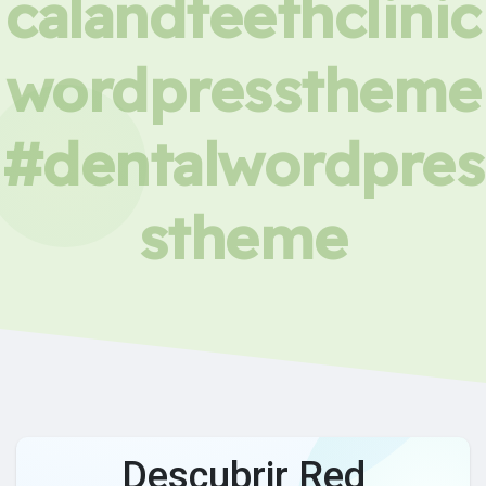
calandteethclinic
wordpresstheme
#dentalwordpres
stheme
Descubrir Red