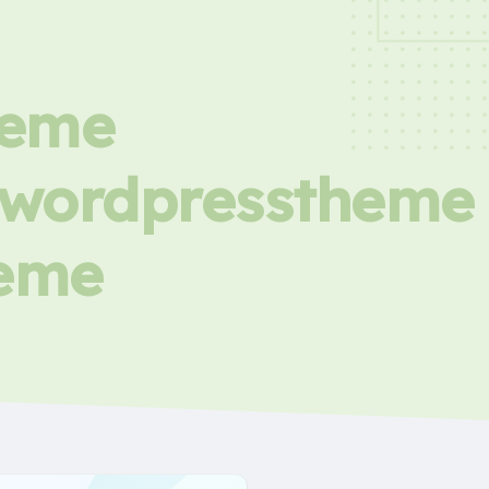
heme
icwordpresstheme
heme