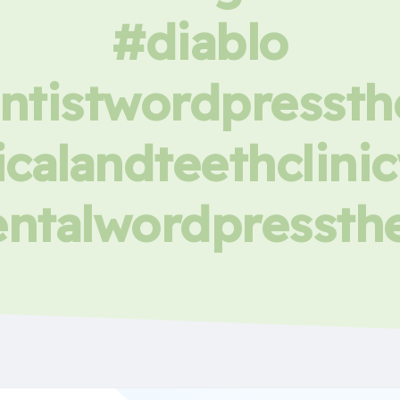
#diablo
ntistwordpresst
calandteethclin
ntalwordpresst