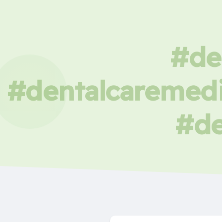
#de
#dentalcaremedi
#de