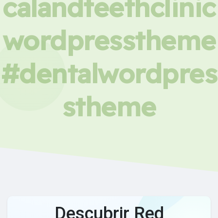
calandteethclinic
wordpresstheme
#dentalwordpres
stheme
Descubrir Red