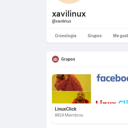
xavilinux
@xavilinux
Cronología
Grupos
Me gus
Grupos
LinuxClick
8824 Miembros