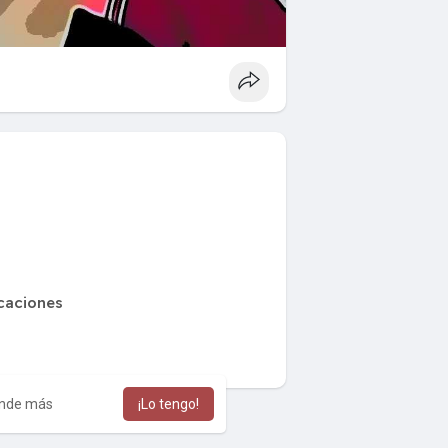
caciones
nde más
¡Lo tengo!