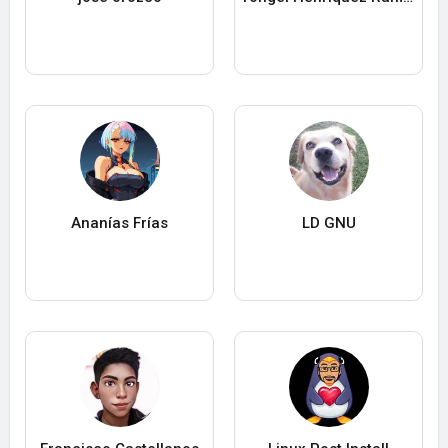
Ananías Frías
LD GNU