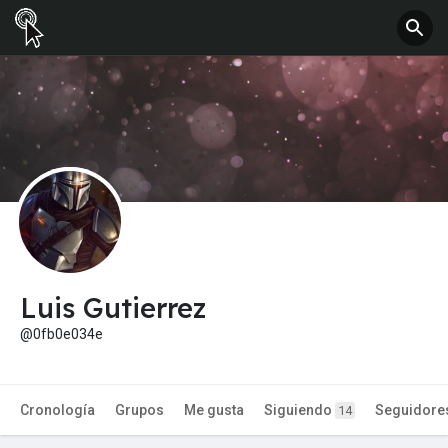
Luis Gutierrez
@0fb0e034e
Cronología
Grupos
Me gusta
Siguiendo
Seguidore
14