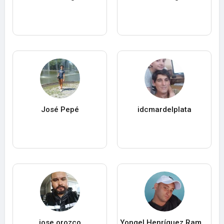
José Pepé
idcmardelplata
jose orozco
Yongel Henríquez Ramos