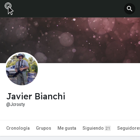
Javier Bianchi
@Jcrosty
Cronología
Grupos
Me gusta
Siguiendo
Seguidore
21