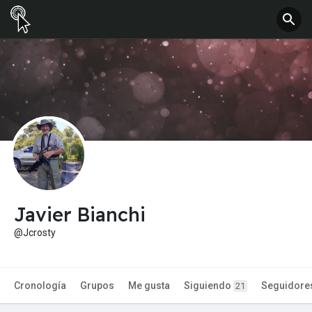
Javier Bianchi
@Jcrosty
Cronología
Grupos
Me gusta
Siguiendo
Seguidore
21