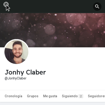
Jonhy Claber
@JonhyClaber
Cronología
Grupos
Me gusta
Siguiendo
Seguidore
2