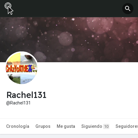
Rachel131
@Rachel131
Cronología
Grupos
Me gusta
Siguiendo
Seguidore
10