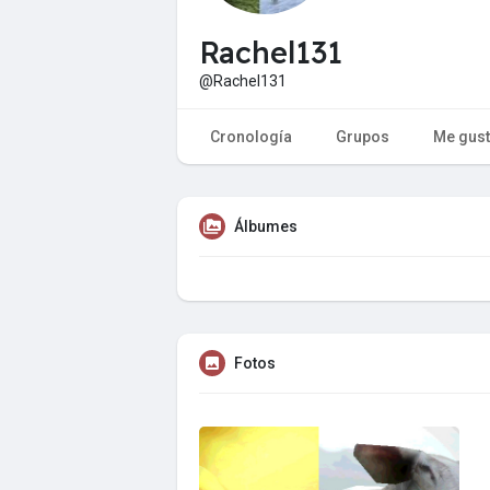
Rachel131
@Rachel131
Cronología
Grupos
Me gus
Álbumes
Fotos