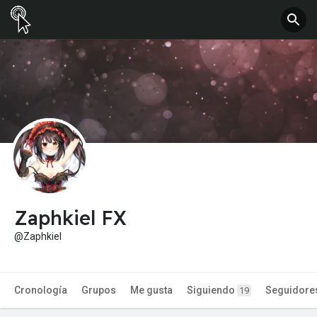
Zaphkiel FX
@Zaphkiel
Cronología
Grupos
Me gusta
Siguiendo
Seguidore
19