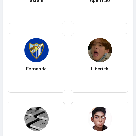
asrafil
Aperricio
Fernando
lilberick