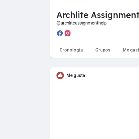
Archlite Assignmen
@archliteassignmenthelp
Cronología
Grupos
Me gus
Me gusta