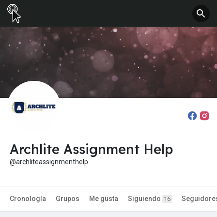
Archlite Assignment Help
@archliteassignmenthelp
Cronología
Grupos
Me gusta
Siguiendo
Seguidore
16