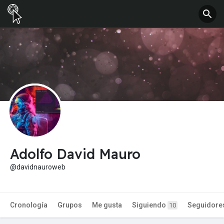
Adolfo David Mauro
@davidnauroweb
Cronología
Grupos
Me gusta
Siguiendo
Seguidore
10