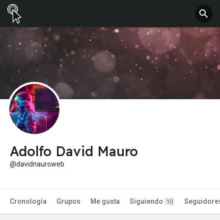
Adolfo David Mauro
@davidnauroweb
Cronología
Grupos
Me gusta
Siguiendo
Seguidore
10