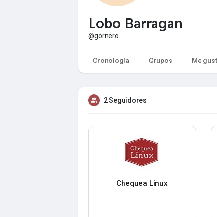
Lobo Barragan
@gornero
Cronología
Grupos
Me gus
2 Seguidores
Chequea Linux