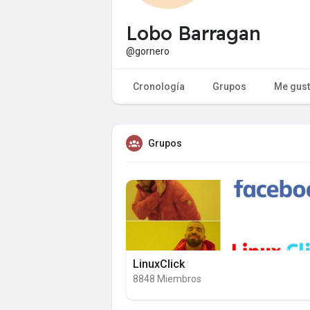
Lobo Barragan
@gornero
Cronología
Grupos
Me gus
Grupos
LinuxClick
8848 Miembros