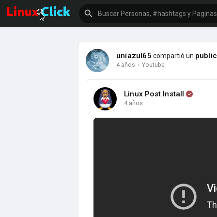
uniazul65
publi
compartió un
4 años
·
Youtube
Linux Post Install
4 años