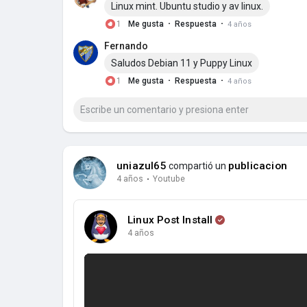
Linux mint. Ubuntu studio y av linux.
·
·
1
Me gusta
Respuesta
4 años
Fernando
Saludos Debian 11 y Puppy Linux
·
·
1
Me gusta
Respuesta
4 años
uniazul65
publicacion
compartió un
4 años
·
Youtube
Linux Post Install
4 años