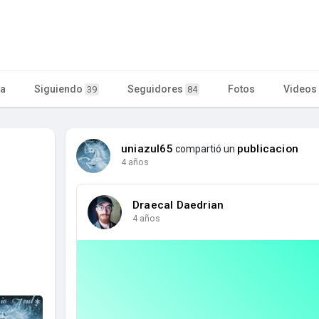
ta
Siguiendo
Seguidores
Fotos
Videos
39
84
uniazul65
publicacion
compartió un
4 años
Draecal Daedrian
4 años