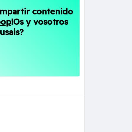
ompartir contenido
pop
!Os y vosotros
usais?