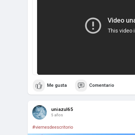
Me gusta
Comentario
uniazul65
5 años
#viernesdeescritorio