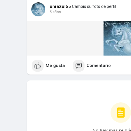
uniazul65
Cambio su foto de perfil
5 años
Me gusta
Comentario
No hay mas publi