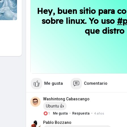
Hey, buen sitio para c
sobre linux. Yo uso
#
que distro 
Me gusta
Comentario
Washintong Cabascango
Ubuntu 👍
·
·
1
Me gusta
Respuesta
4 años
Pablo Bozzano