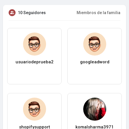
10 Seguidores
Miembros de la familia
usuariodeprueba2
googleadword
shopifysupport
komalsharma3971