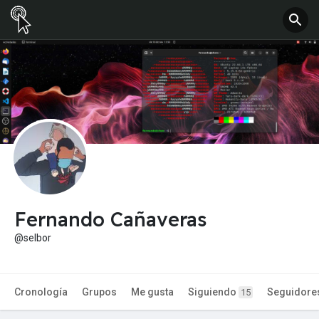
Fernando Cañaveras
@selbor
Cronología
Grupos
Me gusta
Siguiendo
Seguidore
15