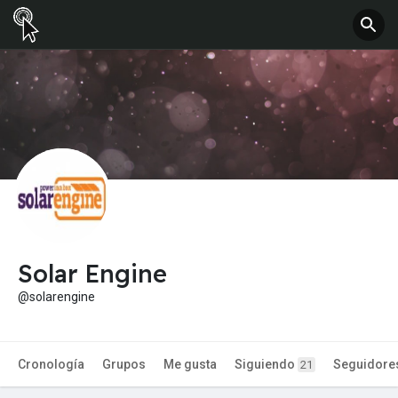
Solar Engine
@solarengine
Cronología
Grupos
Me gusta
Siguiendo
Seguidore
21