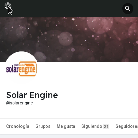
Solar Engine
@solarengine
Cronología
Grupos
Me gusta
Siguiendo
Seguidore
21