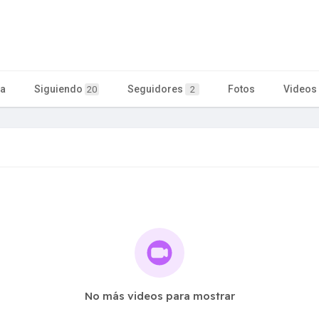
ta
Siguiendo
Seguidores
Fotos
Videos
20
2
No más videos para mostrar